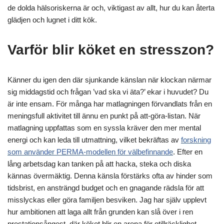
de dolda hälsoriskerna är och, viktigast av allt, hur du kan återta
glädjen och lugnet i ditt kök.
Varför blir köket en stresszon?
Känner du igen den där sjunkande känslan när klockan närmar
sig middagstid och frågan ’vad ska vi äta?’ ekar i huvudet? Du
är inte ensam. För många har matlagningen förvandlats från en
meningsfull aktivitet till ännu en punkt på att-göra-listan. När
matlagning uppfattas som en syssla kräver den mer mental
energi och kan leda till utmattning, vilket bekräftas av
forskning
som använder PERMA-modellen för välbefinnande
. Efter en
lång arbetsdag kan tanken på att hacka, steka och diska
kännas övermäktig. Denna känsla förstärks ofta av hinder som
tidsbrist, en ansträngd budget och en gnagande rädsla för att
misslyckas eller göra familjen besviken. Jag har själv upplevt
hur ambitionen att laga allt från grunden kan slå över i ren
prestationsångest, där köket blir en arena för otillräcklighet