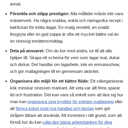
annat.
Förenkla och släpp prestigen:
Alla måltider måste inte vara
mästerverk. Ha några snabba, enkla och näringsrika recept i
bakfickan för trötta dagar. En matig omelett, en snabb
linsgryta eller en god soppa är ofta ett mycket bättre val än
en stressig trerättersmiddag.
Dela på ansvaret:
Om du bor med andra, se till att alla
hjälper till. Skapa ett schema för vem som lagar mat, dukar
och diskar. Det handlar om lagarbete, inte en enmansshow,
och gör matlagningen till en gemensam aktivitet.
Organisera din miljö för ett bättre flöde:
Ett välorganiserat
kök minskar stressen markant. Att veta var allt finns sparar
tid och frustration. Det kan vara så enkelt som att lära sig hur
man kan
organisera sina kryddor för enklare matlagning
eller
att
förnya köket med nya handtag och beslag
som gör
skåpen lättare att använda. Att investera i rätt grund, som att
förstå hur du kan
välja den bästa arbetsbänken för dina