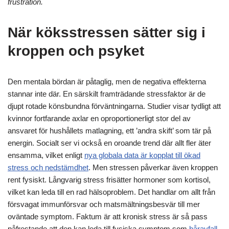
frustration.
När köksstressen sätter sig i
kroppen och psyket
Den mentala bördan är påtaglig, men de negativa effekterna
stannar inte där. En särskilt framträdande stressfaktor är de
djupt rotade könsbundna förväntningarna. Studier visar tydligt att
kvinnor fortfarande axlar en oproportionerligt stor del av
ansvaret för hushållets matlagning, ett ’andra skift’ som tär på
energin. Socialt ser vi också en oroande trend där allt fler äter
ensamma, vilket enligt
nya globala data är kopplat till ökad
stress och nedstämdhet
. Men stressen påverkar även kroppen
rent fysiskt. Långvarig stress frisätter hormoner som kortisol,
vilket kan leda till en rad hälsoproblem. Det handlar om allt från
försvagat immunförsvar och matsmältningsbesvär till mer
oväntade symptom. Faktum är att kronisk stress är så pass
påfrestande att den kan leda till fysiska symptom som
håravfall
,