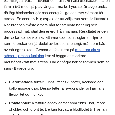
Samtidigt är våra matvanor centrala. Att hålla blodsockret på en
jämn nivå med hjälp av långsamma kolhydrater är avgörande,
då lågt blodsocker gör oss energifattiga och mer sårbara för
stress. En annan viktig aspekt är att välja mat som är lättsmält.
När kroppen måste arbeta hårt för att bryta ner tung och
processad mat, stjäl den energi från hjärnan. Resultatet är den
där välkända känslan av att vara däst och trögtänkt. Hjärnan,
som förbrukar en fjärdedel av kroppens energi, mår som bäst
av näringsrik kost. Genom att fokusera på
mat som aktivt
stöder hjärnans funktion
kan vi bygga en starkare
motståndskraft mot stress. Här är några näringsämnen som är
särskilt värdefulla:
Fleromättade fetter:
Finns i fet fisk, nötter, avokado och
kallpressade oljor. Dessa fetter är avgörande för hjärnans
flexibilitet och funktion.
Polyfenoler:
Kraftfulla antioxidanter som finns i bär, mörk
choklad och grönt te. De kan förbättra blodflödet till hjärnan