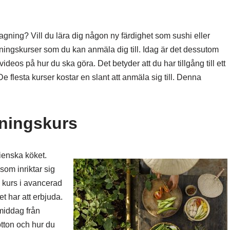
lagning? Vill du lära dig någon ny färdighet som sushi eller
ngskurser som du kan anmäla dig till. Idag är det dessutom
ideos på hur du ska göra. Det betyder att du har tillgång till ett
 flesta kurser kostar en slant att anmäla sig till. Denna
gningskurs
lienska köket.
om inriktar sig
 kurs i avancerad
t har att erbjuda.
middag från
otton och hur du