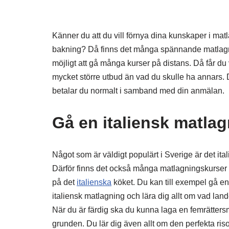
Känner du att du vill förnya dina kunskaper i mat
bakning? Då finns det många spännande matlagni
möjligt att gå många kurser på distans. Då får du v
mycket större utbud än vad du skulle ha annars. De
betalar du normalt i samband med din anmälan.
Gå en italiensk matla
Något som är väldigt populärt i Sverige är det ita
Därför finns det också många matlagningskurser s
på det
italienska
köket. Du kan till exempel gå en
italiensk matlagning och lära dig allt om vad lande
När du är färdig ska du kunna laga en femrätters
grunden. Du lär dig även allt om den perfekta ris